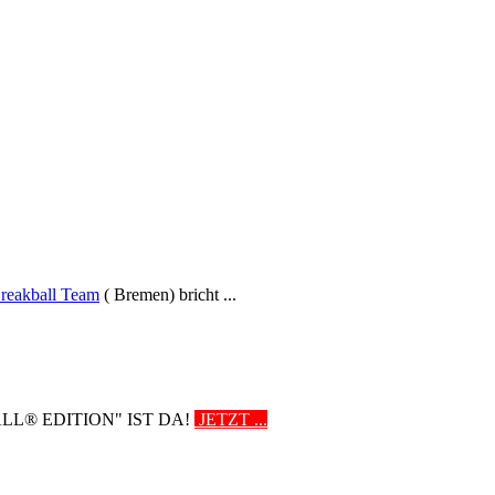
reakball Team
( Bremen) bricht ...
L® EDITION" IST DA!
JETZT ...