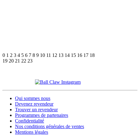
0
1
2
3
4
5
6
7
8
9
10
11
12
13
14
15
16
17
18
19
20
21
22
23
Qui sommes nous
Devenez revendeur
Trouver un revendeur
Programmes de partenaires
Confidentialité
Nos conditions générales de ventes
Mentions légales