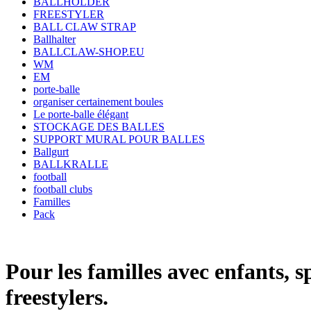
BALLHOLDER
FREESTYLER
BALL CLAW STRAP
Ballhalter
BALLCLAW-SHOP.EU
WM
EM
porte-balle
organiser certainement boules
Le porte-balle élégant
STOCKAGE DES BALLES
SUPPORT MURAL POUR BALLES
Ballgurt
BALLKRALLE
football
football clubs
Familles
Pack
Pour les familles avec enfants, sp
freestylers.