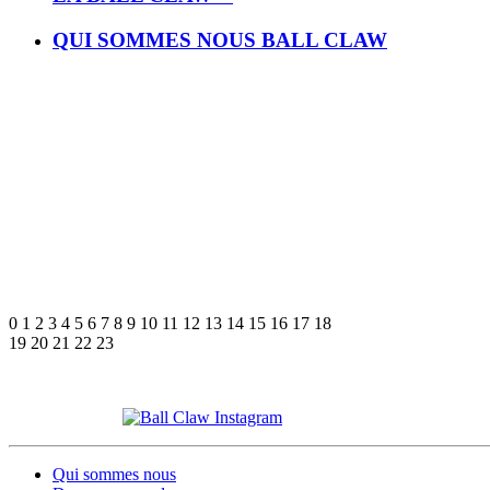
QUI SOMMES NOUS BALL CLAW
0
1
2
3
4
5
6
7
8
9
10
11
12
13
14
15
16
17
18
19
20
21
22
23
Qui sommes nous